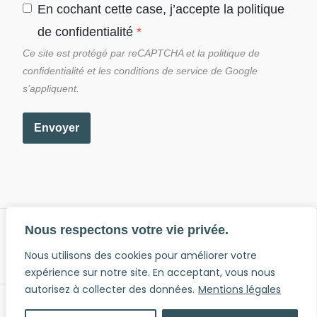
En cochant cette case, j’accepte la politique
de confidentialité
*
Ce site est protégé par reCAPTCHA et la politique de
confidentialité et les conditions de service de Google
s’appliquent.
Envoyer
Nous respectons votre vie privée.
Accueil
À propos
Services
Nous utilisons des cookies pour améliorer votre
Développement web
Formation
Blog
expérience sur notre site. En acceptant, vous nous
autorisez à collecter des données.
Mentions légales
© 2026 AtelierPress |
Mentions légales